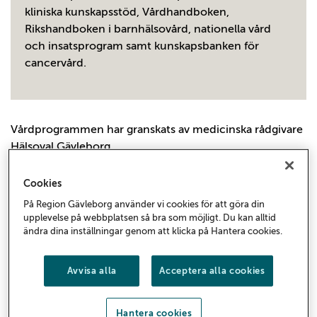
kliniska kunskapsstöd, Vårdhandboken,
Rikshandboken i barnhälsovård, nationella vård
och insatsprogram samt kunskapsbanken för
cancervård.
Vårdprogrammen har granskats av medicinska rådgivare
Hälsoval Gävleborg.
Acne
Cookies
På Region Gävleborg använder vi cookies för att göra din
Råd angående handläggning av patienter med acne –
upplevelse på webbplatsen så bra som möjligt. Du kan alltid
Platina id 09-46720 (pdf)
ändra dina inställningar genom att klicka på Hantera cookies.
Aktinisk keratos
Avvisa alla
Acceptera alla cookies
Råd angående handläggning av patienter med aktinisk
keratos – Platina id 09-31288 (pdf)
Hantera cookies