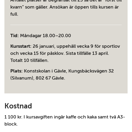
Antalet platser är begränsat till 25 så det är ”först till
kvarn” som gäller. Ansökan är öppen tills kursen är
full.
Tid:
Måndagar 18.00–20.00
Kursstart:
26 januari, uppehåll vecka 9 för sportlov
och vecka 15 för påsklov. Sista tillfälle 13 april.
Totalt 10 tillfällen.
Plats:
Konstskolan i Gävle, Kungsbäcksvägen 32
(Silvanum), 802 67 Gävle.
Kostnad
1 100 kr. I kursavgiften ingår kaffe och kaka samt två A3-
block.