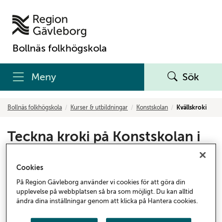
Bollnäs folkhögskola
Meny
Sök
Bollnäs folkhögskola
Kurser & utbildningar
Konstskolan
Kvällskroki
Teckna kroki på Konstskolan i
Gävle
Cookies
Den 26 januari startar vår populära kvällskroki igen.
På Region Gävleborg använder vi cookies för att göra din
Det sker i form av en kortkurs där vi träffas tio
upplevelse på webbplatsen så bra som möjligt. Du kan alltid
gånger.
ändra dina inställningar genom att klicka på Hantera cookies.