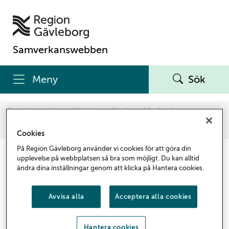
Samverkanswebben
Meny
Sök
Samverkanswebben
Vårdgivare
Kunskapsstöd och rutiner
Asylsökande och flyktingar
Asylsökande och flyktingar i hälso- och sjukvården
Cookies
På Region Gävleborg använder vi cookies för att göra din
Asylsökande och flyktingar i
upplevelse på webbplatsen så bra som möjligt. Du kan alltid
ändra dina inställningar genom att klicka på Hantera cookies.
hälso- och sjukvården
Information om bland annat regler och rättigheter
Avvisa alla
Acceptera alla cookies
som du som arbetar inom hälso- och sjukvården kan
använda i mötet med asylsökande och flyktingar.
Hantera cookies