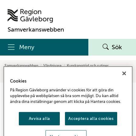
Samverkanswebben
Meny
Sök
Samverkanswebben
Vårdgivare
Kunskapsstöd och rutiner
Smittskydd
Smittskydd A-Ö
K
Könssjukdomar för vården
Könssjukdomar för partnerspårare
Cookies
På Region Gävleborg använder vi cookies för att göra din
Könssjukdomar för
upplevelse på webbplatsen så bra som möjligt. Du kan alltid
partnerspårare
ändra dina inställningar genom att klicka på Hantera cookies.
Informationen är riktad till certifierade
Avvisa alla
Acceptera alla cookies
partnerspårare i Region Gävleborg.