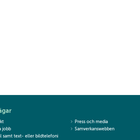
ägar
kt
Press och media
a jobb
Samverkanswebben
l samt text- eller bildtelefoni