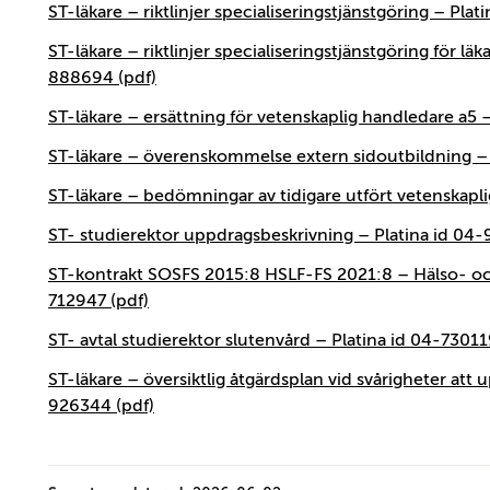
ST-läkare – riktlinjer specialiseringstjänstgöring – Pla
ST-läkare – riktlinjer specialiseringstjänstgöring för l
888694 (pdf)
ST-läkare – ersättning för vetenskaplig handledare a5 
ST-läkare – överenskommelse extern sidoutbildning – 
ST-läkare – bedömningar av tidigare utfört vetenskapli
ST- studierektor uppdragsbeskrivning – Platina id 04-
ST-kontrakt SOSFS 2015:8 HSLF-FS 2021:8 – Hälso- och
712947 (pdf)
ST- avtal studierektor slutenvård – Platina id 04-73011
ST-läkare – översiktlig åtgärdsplan vid svårigheter att 
926344 (pdf)