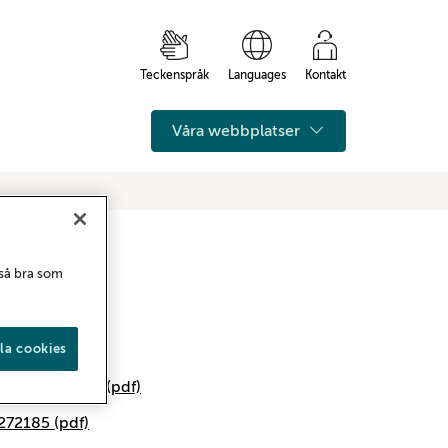
Teckenspråk
Languages
Kontakt
Våra webbplatser
 så bra som
la cookies
055 (pdf)
 id 04-272204 (pdf)
-272185 (pdf)