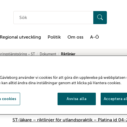
Sök
på
hemsidan
Regional utveckling
Politik
Om oss
A-Ö
eringstjänstgöring – ST
Dokument
Riktlinjer
Riktlinjer
Gävleborg använder vi cookies för att göra din upplevelse på webbplatsen
u kan alltid ändra dina inställningar genom att klicka på Hantera cookies.
Handledning av ST-läkare (pdf)
 cookies
Avvisa alla
Acceptera al
ST-läkare – rapport utlandspraktik – Platina id 04-339
ST-läkare – överenskommelse utlandspraktik – Platina
ST-läkare – riktlinjer för utlandspraktik – Platina id 04