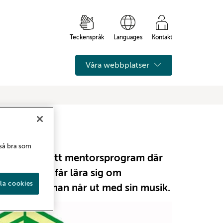
Teckenspråk
Languages
Kontakt
Våra webbplatser
org
 så bra som
2012 och är ett mentorsprogram där
 bland annat får lära sig om
la cookies
on och hur man når ut med sin musik.