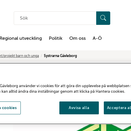
Sök
på
hemsidan
Regional utveckling
Politik
Om oss
A-Ö
t/projekt barn och unga
Systrarna Gävleborg
Systrarna Gävleb
Gävleborg använder vi cookies för att göra din upplevelse på webbplatsen
u kan alltid ändra dina inställningar genom att klicka på Hantera cookies.
Systrarna startades av Region Gävleborg 
unga tjejer i åldrarna 15-25 år under ett år
 cookies
Avvisa alla
Acceptera al
textskrivande, scennärvaro, egen produkti