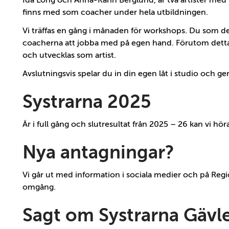
Ida Long och Anna-Karin Berglund, är två artister me
finns med som coacher under hela utbildningen.
Vi träffas en gång i månaden för workshops. Du som de
coacherna att jobba med på egen hand. Förutom detta f
och utvecklas som artist.
Avslutningsvis spelar du in din egen låt i studio och g
Systrarna 2025
Är i full gång och slutresultat från 2025 – 26 kan vi h
Nya antagningar?
Vi går ut med information i sociala medier och på Regi
omgång.
Sagt om Systrarna Gävl