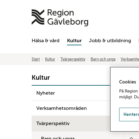
Hälsa & vård
Kultur
Jobb & utbildning
Start
Kultur
Tvärperspektiv
Barn och unga
Verksamhe
Kultur
Cookies
På Region 
Nyheter
möjligt. D
Verksamhetsområden
Hantera
Tvärperspektiv
Barn och unga