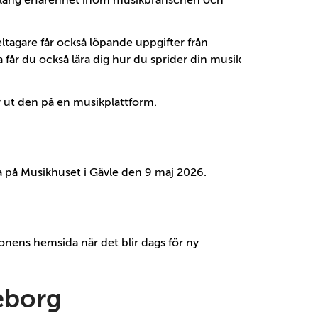
d lång erfarenhet inom musikbranschen och
ltagare får också löpande uppgifter från
år du också lära dig hur du sprider din musik
er ut den på en musikplattform.
öra på Musikhuset i Gävle den 9 maj 2026.
onens hemsida när det blir dags för ny
eborg